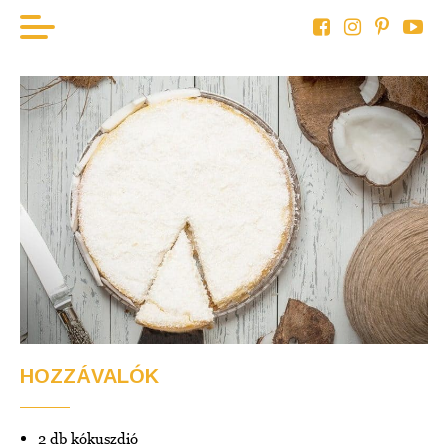
KEZDÖLAP
HAL
BOR
HÚS
ZÖLDSÉG
AKTUÁLIS
HOZZÁVALÓK
2 db kókuszdió