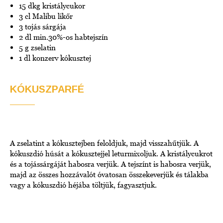
15 dkg kristálycukor
3 cl Malibu likőr
3 tojás sárgája
2 dl min.30%-os habtejszín
5 g zselatin
1 dl konzerv kókusztej
KÓKUSZPARFÉ
A zselatint a kókusztejben feloldjuk, majd visszahűtjük. A
kókuszdió húsát a kókusztejjel leturmixoljuk. A kristálycukrot
és a tojássárgáját habosra verjük. A tejszínt is habosra verjük,
majd az összes hozzávalót óvatosan összekeverjük és tálakba
vagy a kókuszdió héjába töltjük, fagyasztjuk.