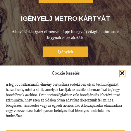
IGÉNYELJ METRO KÁRTYÁT
A bevásárlás igazi élménye, lépje be egy új világba, ahol sose
fogynak el az akciók.
METRO.HU
Cookie kezelés
Látogasson el weboldalunkra friss ajánlatainkért.
A legjobb felhasználói élmény biztosítása érdekében olyan technológiákat
használunk, mint a sütik, amelyek tárolják az eszközinformációkat és/vagy
hozzáférnek azokhoz. Ezen technológiákhoz való hozzájárulás lehetővé teszi
Meríts ötleteket friss katalógusainkból
számunkra, hogy ezen az oldalon olyan adatokat dolgozzunk fel, mint a
böngészési viselkedés vagy az egyedi azonosítók. A hozzájárulás elmaradása
vagy visszavonása hátrányosan befolyásolhat bizonyos funkciókat és
funkciókat.