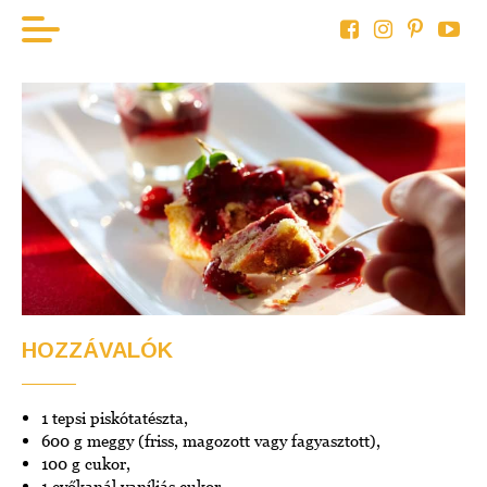
KEZDÖLAP
HAL
BOR
HÚS
ZÖLDSÉG
AKTUÁLIS
HOZZÁVALÓK
1 tepsi piskótatészta,
600 g meggy (friss, magozott vagy fagyasztott),
100 g cukor,
1 evőkanál vaníliás cukor,