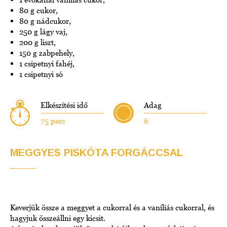
80 g cukor,
80 g nádcukor,
250 g lágy vaj,
200 g liszt,
150 g zabpehely,
1 csipetnyi fahéj,
1 csipetnyi só
Elkészítési idő
Adag
75 perc
6
MEGGYES PISKÓTA FORGÁCCSAL
Keverjük össze a meggyet a cukorral és a vaníliás cukorral, és
hagyjuk összeállni egy kicsit.