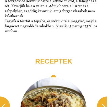
A forgácshoz keverjük össze a kétféle cukrot, a fahéjat és a
sót. Keverjük bele a vajat is. Adjuk hozzá a lisztet és a
zabpelyhet, és addig kavarjuk, amíg forgácsdarabok nem
keletkeznek.
Tegyük a tésztát a tepsibe, és szórjuk rá a meggyet, majd a
forgácsot nagyobb darabokban. Süssük 45 percig 175°C-os
sütőben.
RECEPTEK