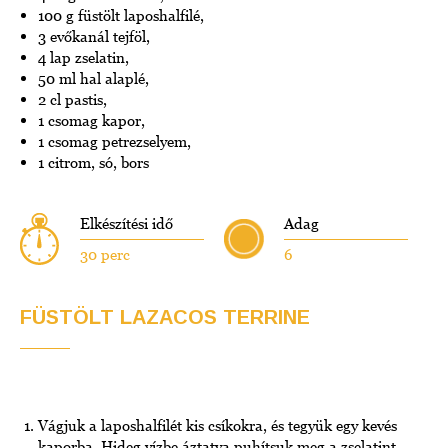
100 g füstölt laposhalfilé,
3 evőkanál tejföl,
4 lap zselatin,
50 ml hal alaplé,
2 cl pastis,
1 csomag kapor,
1 csomag petrezselyem,
1 citrom, só, bors
Elkészítési idő
Adag
30 perc
6
FÜSTÖLT LAZACOS TERRINE
Vágjuk a laposhalfilét kis csíkokra, és tegyük egy kevés
kaporba. Hideg vízbe áztatva puhítsuk meg a zselatint.