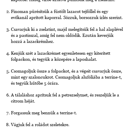
Finoman pürésítsük a füstölt lazacot tejföllel és egy
evőkanál aprított kaporral. Sózzuk, borsozzuk ízlés szerint.
Csavarjuk ki a zselatint, majd melegítsük fel a hal alaplével
és a pastisszal, amíg fel nem oldódik. Ezután keverjük
hozzá a lazackrémhez.
Kenjük szét a lazackrémet egyenletesen egy kiterített
folpackon, és tegyük a közepére a laposhalat.
Csomagoljuk össze a folpackot, és a végeit csavarjuk össze,
mint egy szaloncukrot. Csomagoljuk alufóliába a terrine-t,
és tegyük hűtőbe 5 órára.
A tálaláshoz aprítsuk fel a petrezselymet, és reszeljük le a
citrom héját.
Forgassuk meg bennük a terrine-t.
Vágjuk fel a roládot szeletekre.