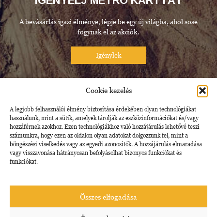
IGÉNYELJ METRO KÁRTYÁT
A bevásárlás igazi élménye, lépje be egy új világba, ahol sose
fogynak el az akciók.
METRO.HU
Cookie kezelés
A legjobb felhasználói élmény biztosítása érdekében olyan technológiákat
Látogasson el weboldalunkra friss ajánlatainkért.
használunk, mint a sütik, amelyek tárolják az eszközinformációkat és/vagy
hozzáférnek azokhoz. Ezen technológiákhoz való hozzájárulás lehetővé teszi
Meríts ötleteket friss katalógusainkból
számunkra, hogy ezen az oldalon olyan adatokat dolgozzunk fel, mint a
böngészési viselkedés vagy az egyedi azonosítók. A hozzájárulás elmaradása
vagy visszavonása hátrányosan befolyásolhat bizonyos funkciókat és
funkciókat.
Összes elfogadása