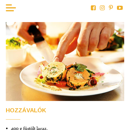
KEZDÖLAP
HAL
BOR
HÚS
ZÖLDSÉG
AKTUÁLIS
HOZZÁVALÓK
400 g füstölt lacaz,