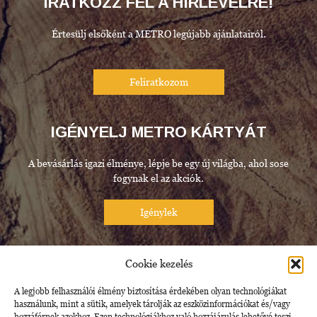
IRATKOZZ FEL A HÍRLEVÉLRE!
Értesülj elsőként a METRO legújabb ajánlatairól.
IGÉNYELJ METRO KÁRTYÁT
A bevásárlás igazi élménye, lépje be egy új világba, ahol sose
fogynak el az akciók.
METRO.HU
Cookie kezelés
A legjobb felhasználói élmény biztosítása érdekében olyan technológiákat
Látogasson el weboldalunkra friss ajánlatainkért.
használunk, mint a sütik, amelyek tárolják az eszközinformációkat és/vagy
hozzáférnek azokhoz. Ezen technológiákhoz való hozzájárulás lehetővé teszi