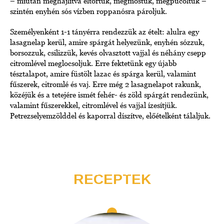
– miután meghajlítva eltörtük, megmostuk, megpucoltuk –
szintén enyhén sós vízben roppanósra pároljuk.
Személyenként 1-1 tányérra rendezzük az ételt: alulra egy
lasagnelap kerül, amire spárgát helyezünk, enyhén sózzuk,
borsozzuk, csilizzük, kevés olvasztott vajjal és néhány csepp
citromlével meglocsoljuk. Erre fektetünk egy újabb
tésztalapot, amire füstölt lazac és spárga kerül, valamint
fűszerek, citromlé és vaj. Erre még 2 lasagnelapot rakunk,
közéjük és a tetejére ismét fehér- és zöld spárgát rendezünk,
valamint fűszerekkel, citromlével és vajjal ízesítjük.
Petrezselyemzölddel és kaporral díszítve, előételként tálaljuk.
RECEPTEK