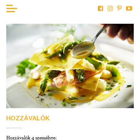
KEZDÖLAP
HAL
BOR
HÚS
ZÖLDSÉG
AKTUÁLIS
HOZZÁVALÓK
Hozzávalók 4 személyre: