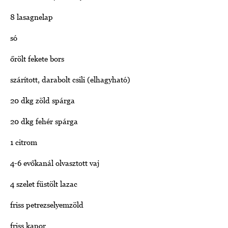
8 lasagnelap
só
őrölt fekete bors
szárított, darabolt csili (elhagyható)
20 dkg zöld spárga
20 dkg fehér spárga
1 citrom
4-6 evőkanál olvasztott vaj
4 szelet füstölt lazac
friss petrezselyemzöld
friss kapor