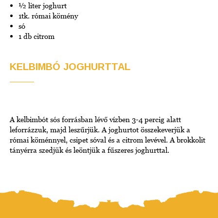
½ liter joghurt
1tk. római kömény
só
1 db citrom
KELBIMBÓ JOGHURTTAL
A kelbimbót sós forrásban lévő vízben 3-4 percig alatt
leforrázzuk, majd leszűrjük. A joghurtot összekeverjük a
római köménnyel, csipet sóval és a citrom levével. A brokkolit
tányérra szedjük és leöntjük a fűszeres joghurttal.