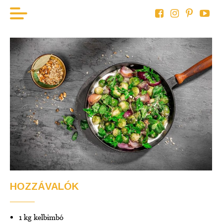
KEZDÖLAP
HAL
BOR
HÚS
ZÖLDSÉG
AKTUÁLIS
HOZZÁVALÓK
1 kg kelbimbó