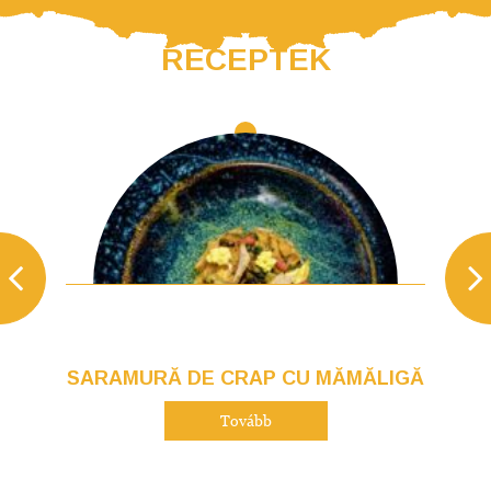
RECEPTEK
SARAMURĂ DE CRAP CU MĂMĂLIGĂ
Tovább