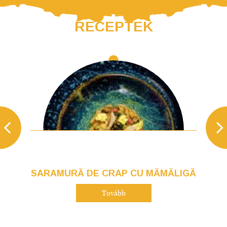
RECEPTEK
SARAMURĂ DE CRAP CU MĂMĂLIGĂ
Tovább