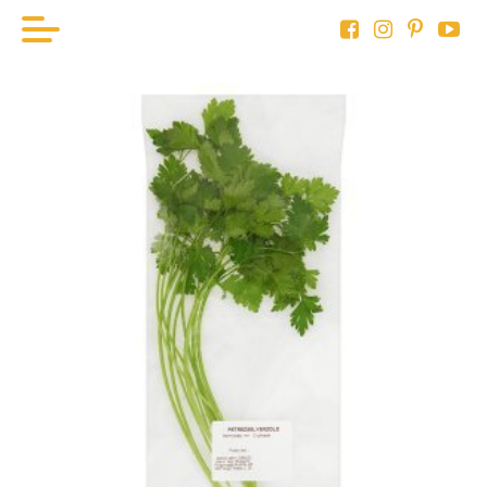
KEZDÖLAP
HAL
BOR
HÚS
ZÖLDSÉG
AKTUÁLIS