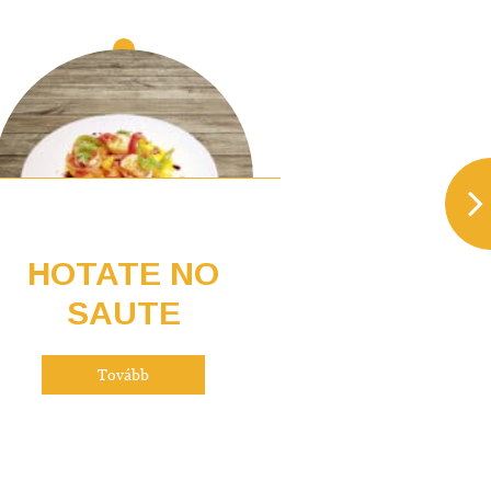
HOTATE NO
TERRE
SAUTE
To
Tovább