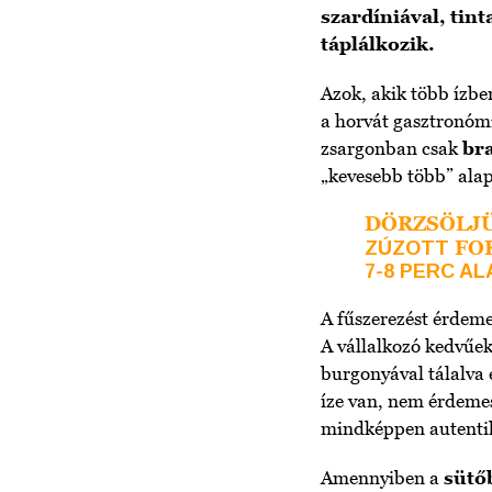
szardíniával, tint
táplálkozik.
Azok, akik több ízb
a horvát gasztronómia
zsargonban csak
br
„kevesebb több” ala
DÖRZSÖLJ
FO
ZÚZOTT
7-8 PERC A
A fűszerezést érdeme
A vállalkozó kedvűek
burgonyával tálalva
íze van, nem érdemes
mindképpen autentiku
Amennyiben a
sütőb