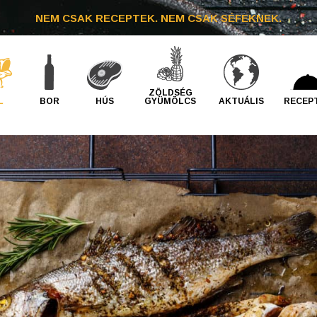
NEM CSAK RECEPTEK. NEM CSAK SÉFEKNEK.
ZÖLDSÉG
L
BOR
HÚS
GYÜMÖLCS
AKTUÁLIS
RECEP