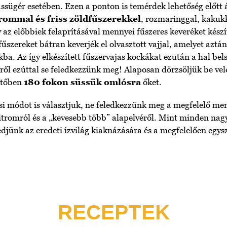
sügér esetében. Ezen a ponton is temérdek lehetőség előtt 
rommal és friss zöldfűszerekkel
, rozmaringgal, kakuk
az előbbiek felaprításával mennyei fűszeres keveréket készí
fűszereket bátran keverjék el olvasztott vajjal, amelyet aztá
ba. Az így elkészített fűszervajas kockákat ezután a hal bels
ről ezúttal se feledkezzünk meg! Alaposan dörzsöljük be vele
ütőben
180 fokon süssük omlósra
őket.
si módot is választjuk, ne feledkezzünk meg a megfelelő me
citromról és a „kevesebb több” alapelvéről. Mint minden nag
ekedjünk az eredeti ízvilág kiaknázására és a megfelelően egy
RECEPTEK