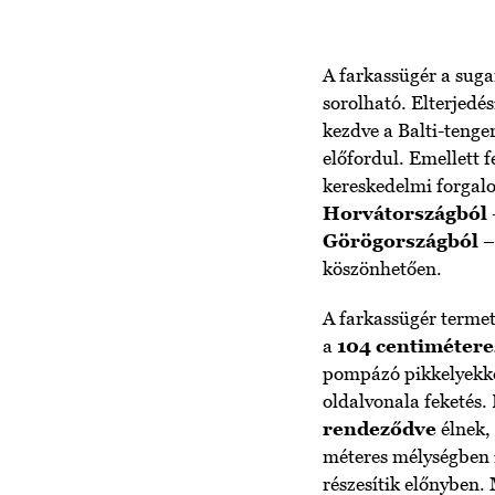
A farkassügér a suga
sorolható. Elterjedés
kezdve a Balti-tenge
előfordul. Emellett 
kereskedelmi forgal
Horvátországból
Görögországból
– 
köszönhetően.
A farkassügér termet
a
104 centimétere
pompázó pikkelyekkel
oldalvonala feketés.
rendeződve
élnek,
méteres mélységben i
részesítik előnyben