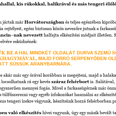
ahallal, kis rákokkal, halikrával és más tengeri élő
en jártak már
Horvátországban
és teljes egészében kipró
 rejtélyeit, egész biztosan közös nevezőre jutnak a farkassü
ancin
–
nak
nevezett
halfajta elkészítési módjait illetően. S
pelvére esküdnének:
ÜK
BE
S
A HAL MINDKÉT OLDALÁT DURVA SZEMŰ
KHAGYMÁVAL
, MAJD FORRÓ SERPENYŐBEN O
LATT SÜSSÜK ARANYBARNÁRA.
s akár már egy órával korábban is megejteni, majd a halaka
 locsolhatnak rá egy kevés
száraz fehérbort
is. Salátával
 egyszerűen mennyei fogás. Mivel a farkassügérnek már önma
 túlfűszerezni vagy egyéb ízfokozókat használni az elkészít
s tengeri ízekre vágyunk, készítsünk hozzá fehérborban pár
en való elkészítés
hívei vagyunk, úgy egy másik bevált t