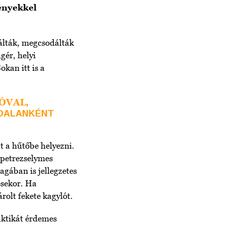
lényekkel
bálták, megcsodálták
gér, helyi
okan itt is a
ÓVAL
,
LDALANKÉNT
t a hűtőbe helyezni.
, petrezselymes
gában is jellegzetes
ésekor. Ha
olt fekete kagylót.
aktikát érdemes