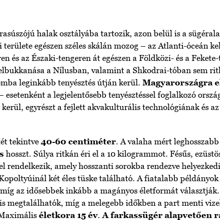
rasúszójú halak osztályába tartozik, azon belül is a sügéra
i területe egészen széles skálán mozog – az Atlanti-óceán kel
ren és az Északi-tengeren át egészen a Földközi- és a Fekete
felbukkanása a Nílusban, valamint a Shkodrai-tóban sem ri
omba leginkább tenyésztés útján kerül.
Magyarországra e
– esetenként a legjelentősebb tenyésztéssel foglalkozó orszá
kerül, egyrészt a fejlett akvakulturális technológiának és a
ét tekintve
40-60 centiméter
. A valaha mért leghosszab
s
hosszt. Súlya ritkán éri el a 10 kilogrammot. Fésűs, ezüst
 rendelkezik, amely hosszanti sorokba rendezve helyezkedik
 Kopoltyúinál két éles tüske található. A fiatalabb példányo
 míg az idősebbek inkább a magányos életformát választják.
s megtalálhatók, míg a melegebb időkben a part menti vize
. Maximális
életkora 15 év
.
A farkassügér alapvetően r