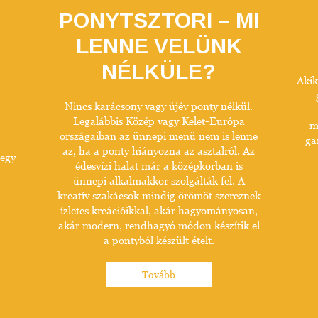
PONYTSZTORI – MI
LENNE VELÜNK
NÉLKÜLE?
Akik
Nincs karácsony vagy újév ponty nélkül.
Legalábbis Közép vagy Kelet-Európa
m
országaiban az ünnepi menü nem is lenne
ga
az, ha a ponty hiányozna az asztalról. Az
 egy
édesvízi halat már a középkorban is
ünnepi alkalmakkor szolgálták fel. A
kreatív szakácsok mindig örömöt szereznek
ízletes kreációikkal, akár hagyományosan,
akár modern, rendhagyó módon készítik el
a pontyból készült ételt.
Tovább