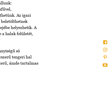
állunk:
kfűvel,
thetünk. Az igazi
n beletölthetnek
ejébe helyezhetik. A
 a halak felületét,
nnyiségű só
yszerű tengeri hal
szerű, ámde tartalmas