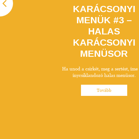
 FALATOK
KARÁCSONYI
RSAN
MENÜK #3 –
HALAS
le étvágygerjesztő
KARÁCSONYI
 salátába, főzhetünk
gy pompás főételt. A
MENÜSOR
ombinációban ízletes,
vagy svédasztal, amit
ölés nemcsak ízt ad a
Ha unod a csirkét, meg a sertést, íme
is gondoskodik, hogy
ínycsiklandozó halas menüsor.
s lágy maradjon.
Tovább
ább