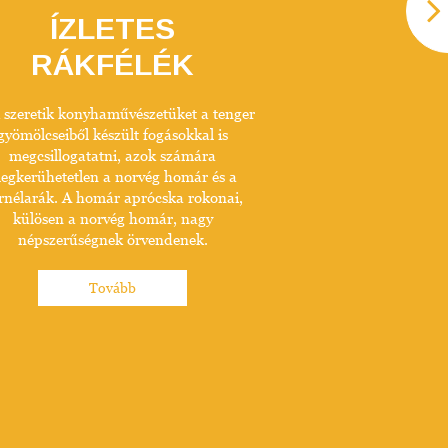
ÍZLETES
LUXUS 
RÁKFÉLÉK
TE
MÉLYÉ
 szeretik konyhaművészetüket a tenger
OSZT
gyömölcseiből készült fogásokkal is
megcsillogatatni, azok számára
egkerühetetlen a norvég homár és a
A kagyló már önmag
rnélarák. A homár aprócska rokonai,
luxus összefoglalás
külösen a norvég homár, nagy
rafinált és kicsi előé
népszerűségnek örvendenek.
belőle. Nem csak nye
mindenféle kisérőé
Tovább
párosítható vál
hozzávalókkal. 
herkentyűkből igazi 
kész
To