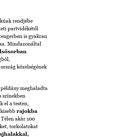
lakúak rendjébe
eti partvidékétől
-tengerben is gyakran
tka. Mindazonáltal
lsősorban
gból,
z ország közelségének
b példány meghaladta
ös színekben
 el a testen,
k kisebb
rajokba
 Télen akár 100
ket, torkolatokat
ajhalakkal,