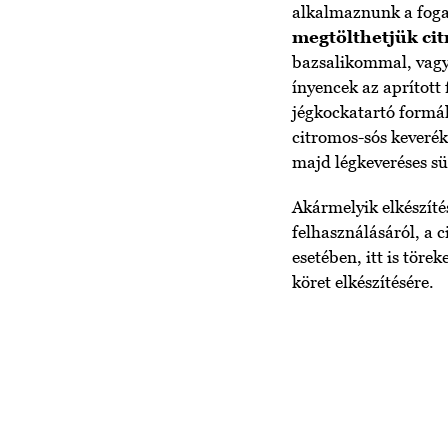
alkalmaznunk a fogas
megtölthetjük cit
bazsalikommal, vagy 
ínyencek az aprított 
jégkockatartó formák
citromos-sós keverék
majd légkeveréses s
Akármelyik elkészíté
felhasználásáról, a 
esetében, itt is tör
köret elkészítésére.